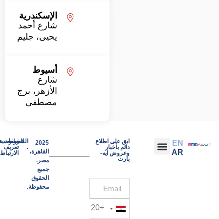
الإسكندرية
شارع أحمد
يحيى، جليم
أسيوط
شارع
الأزهر، برج
مصطفى
ابق على اطلاع
الشروط
ملفات
الخصوصية.
EN
2025
دائم بأخبار
.
تعريف
AR
القاهرة،
وعروض ايه-
الارتباط
بارت
مصر.
جميع
الحقوق
محفوظة.
+20
Egypt