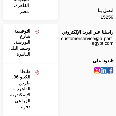
القاهرة،
 بنا
مصر
15
التوفيقية
نا عبر البريد الإلكتروني
شارع
customerservice@a-pa
البورصة،
egypt.
وسط البلد،
القاهرة
ونا على
طنطا
الكيلو 86،
طريق
القاهرة –
الإسكندرية
الزراعي،
دفرة