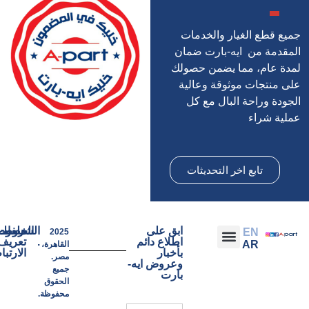
 قطع الغيار والخدمات
دمة من ايه-بارت ضمان
 عام، مما يضمن حصولك
منتجات موثوقة وعالية
دة وراحة البال مع كل
ة شراء
تابع اخر التحديثات
ابق على
الشروط
ملفات
الخصوصية.
EN
2025
اطلاع دائم
.
تعريف
AR
القاهرة،
بأخبار
الارتباط
مصر.
وعروض ايه-
جميع
بارت
الحقوق
محفوظة.